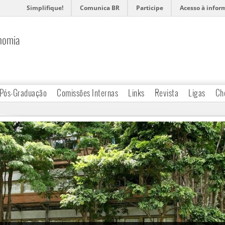
Simplifique!
Comunica BR
Participe
Acesso à infor
nomia
Pós-Graduação
Comissões Internas
Links
Revista
Ligas
Ch