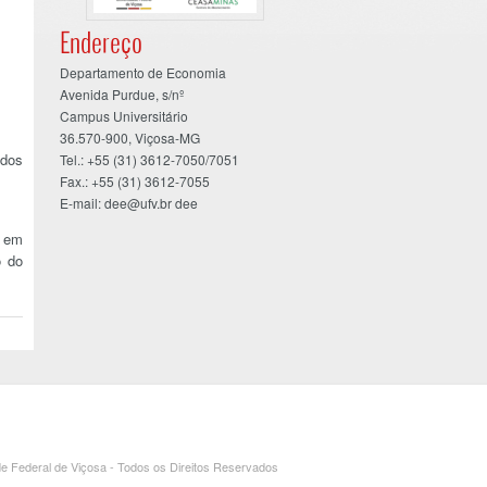
Endereço
Departamento de Economia
Avenida Purdue, s/nº
Campus Universitário
36.570-900, Viçosa-MG
 dos
Tel.: +55 (31) 3612-7050/7051
Fax.: +55 (31) 3612-7055
E-mail: dee@ufv.br dee
o em
o do
e Federal de Viçosa - Todos os Direitos Reservados