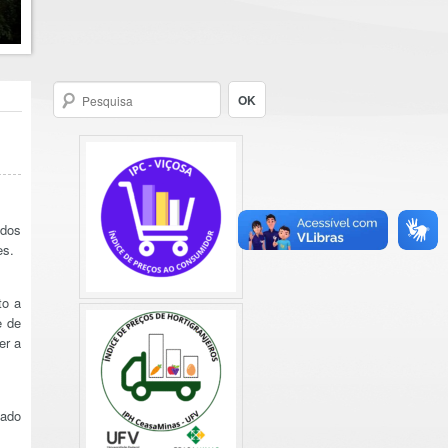
ados
es.
to a
e de
er a
cado