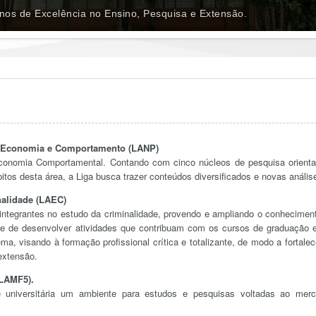
os de Excelência no Ensino, Pesquisa e Extensão.
 Economia e Comportamento (LANP)
onomia Comportamental. Contando com cinco núcleos de pesquisa orient
tos desta área, a Liga busca trazer conteúdos diversificados e novas anális
alidade (LAEC)
integrantes no estudo da criminalidade, provendo e ampliando o conhecimen
ade de desenvolver atividades que contribuam com os cursos de graduação 
, visando à formação profissional crítica e totalizante, de modo a fortalec
 extensão.
(LAMF5).
universitária um ambiente para estudos e pesquisas voltadas ao mer