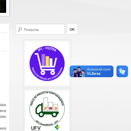
dos
rece
ores
resa