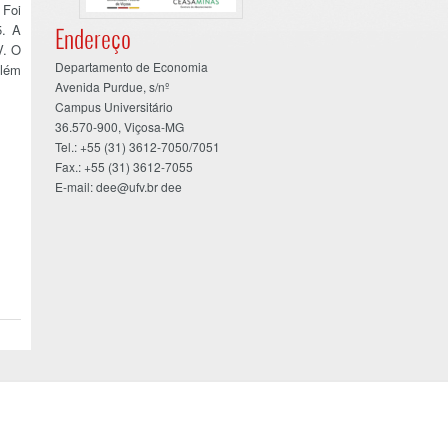
 Foi
5. A
Endereço
V. O
Departamento de Economia
Além
Avenida Purdue, s/nº
Campus Universitário
36.570-900, Viçosa-MG
Tel.: +55 (31) 3612-7050/7051
Fax.: +55 (31) 3612-7055
E-mail: dee@ufv.br dee