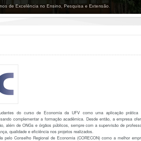
os de Excelência no Ensino, Pesquisa e Extensão.
udantes do curso de Economia da UFV como uma aplicação prática 
visando complementar a formação acadêmica. Desde então, a empresa ofe
ião, além de ONGs e órgãos públicos, sempre com a supervisão de profess
nça, qualidade e eficiência nos projetos realizados.
ida pelo Conselho Regional de Economia (CORECON) como a melhor emp