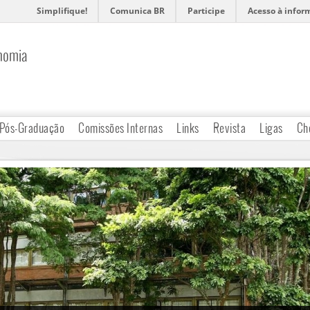
Simplifique!
Comunica BR
Participe
Acesso à infor
nomia
Pós-Graduação
Comissões Internas
Links
Revista
Ligas
Ch